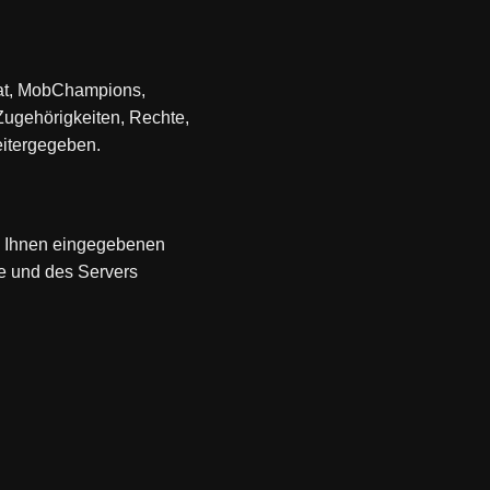
hat, MobChampions,
Zugehörigkeiten, Rechte,
eitergegeben.
n Ihnen eingegebenen
e und des Servers